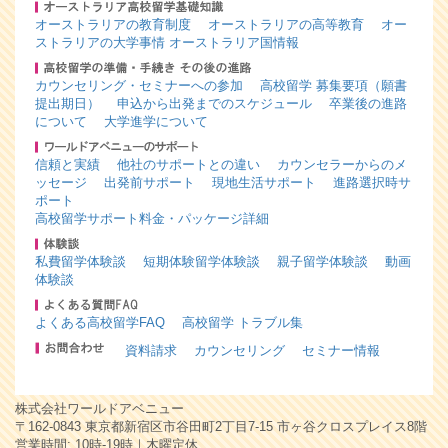
オーストラリアの教育制度
オーストラリアの高等教育
オー
ストラリアの大学事情
オーストラリア国情報
カウンセリング・セミナーへの参加
高校留学 募集要項（願書
提出期日）
申込から出発までのスケジュール
卒業後の進路
について
大学進学について
信頼と実績
他社のサポートとの違い
カウンセラーからのメ
ッセージ
出発前サポート
現地生活サポート
進路選択時サ
ポート
高校留学サポート料金・パッケージ詳細
私費留学体験談
短期体験留学体験談
親子留学体験談
動画
体験談
よくある高校留学FAQ
高校留学 トラブル集
資料請求
カウンセリング
セミナー情報
株式会社ワールドアベニュー
〒162-0843 東京都新宿区市谷田町2丁目7-15 市ヶ谷クロスプレイス8階
営業時間: 10時-19時｜木曜定休