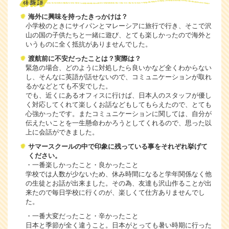
海外に興味を持ったきっかけは？
小学校のときにサイパンとマレーシアに旅行で行き、そこで沢
山の国の子供たちと一緒に遊び、とても楽しかったので海外と
いうものに全く抵抗がありませんでした。
渡航前に不安だったことは？実際は？
緊急の場合、どのように対処したら良いかなど全くわからない
し、そんなに英語が話せないので、コミュニケーションが取れ
るかなどとても不安でした。
でも、近くにあるオフィスに行けば、日本人のスタッフが優し
く対応してくれて楽しくお話などもしてもらえたので、とても
心強かったです。またコミュニケーションに関しては、自分が
伝えたいことを一生懸命わかろうとしてくれるので、思った以
上に会話ができました。
サマースクールの中で印象に残っている事をそれぞれ挙げて
ください。
・一番楽しかったこと・良かったこと
学校では人数が少ないため、休み時間になると学年関係なく他
の生徒とお話が出来ました。その為、友達も沢山作ることが出
来たので毎日学校に行くのが、楽しくて仕方ありませんでし
た。
・一番大変だったこと・辛かったこと
日本と季節が全く違うこと。日本がとっても暑い時期に行った