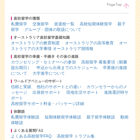
私費留学
交換留学
派遣校一覧
高校短期体験留学
親子
留学
グループ・団体の取扱について
オーストラリアの教育制度
オーストラリアの高等教育
オー
ストラリアの大学事情
オーストラリア国情報
カウンセリング・セミナーへの参加
高校留学 募集要項（願書
提出期日）
申込から出発までのスケジュール
卒業後の進路
について
大学進学について
信頼と実績
他社のサポートとの違い
カウンセラーからのメ
ッセージ
出発前サポート
現地生活サポート
進路選択時サ
ポート
高校留学サポート料金・パッケージ詳細
私費留学体験談
短期体験留学体験談
親子留学体験談
動画
体験談
よくある高校留学FAQ
高校留学 トラブル集