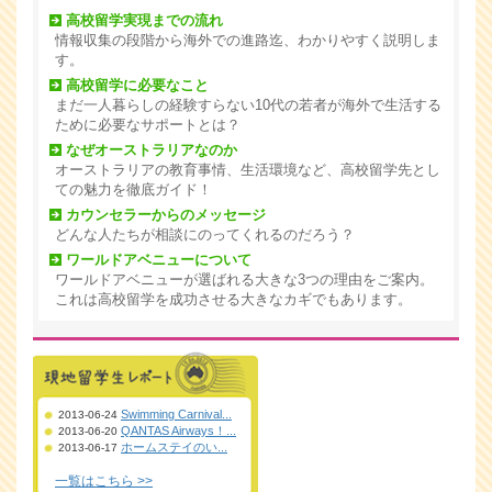
高校留学実現までの流れ
情報収集の段階から海外での進路迄、わかりやすく説明しま
す。
高校留学に必要なこと
まだ一人暮らしの経験すらない10代の若者が海外で生活する
ために必要なサポートとは？
なぜオーストラリアなのか
オーストラリアの教育事情、生活環境など、高校留学先とし
ての魅力を徹底ガイド！
カウンセラーからのメッセージ
どんな人たちが相談にのってくれるのだろう？
ワールドアベニューについて
ワールドアベニューが選ばれる大きな3つの理由をご案内。
これは高校留学を成功させる大きなカギでもあります。
Swimming Carnival...
2013-06-24
QANTAS Airways！...
2013-06-20
ホームステイのい...
2013-06-17
一覧はこちら >>