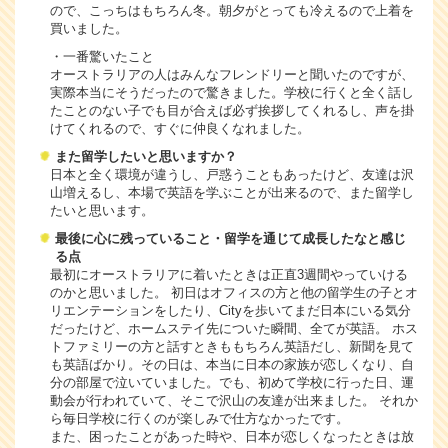
ので、こっちはもちろん冬。朝夕がとっても冷えるので上着を
買いました。
・一番驚いたこと
オーストラリアの人はみんなフレンドリーと聞いたのですが、
実際本当にそうだったので驚きました。学校に行くと全く話し
たことのない子でも目が合えば必ず挨拶してくれるし、声を掛
けてくれるので、すぐに仲良くなれました。
また留学したいと思いますか？
日本と全く環境が違うし、戸惑うこともあったけど、友達は沢
山増えるし、本場で英語を学ぶことが出来るので、また留学し
たいと思います。
最後に心に残っていること・留学を通じて成長したなと感じ
る点
最初にオーストラリアに着いたときは正直3週間やっていける
のかと思いました。 初日はオフィスの方と他の留学生の子とオ
リエンテーションをしたり、Cityを歩いてまだ日本にいる気分
だったけど、ホームステイ先についた瞬間、全てが英語。 ホス
トファミリーの方と話すときももちろん英語だし、新聞を見て
も英語ばかり。その日は、本当に日本の家族が恋しくなり、自
分の部屋で泣いていました。でも、初めて学校に行った日、運
動会が行われていて、そこで沢山の友達が出来ました。 それか
ら毎日学校に行くのが楽しみで仕方なかったです。
また、困ったことがあった時や、日本が恋しくなったときは放