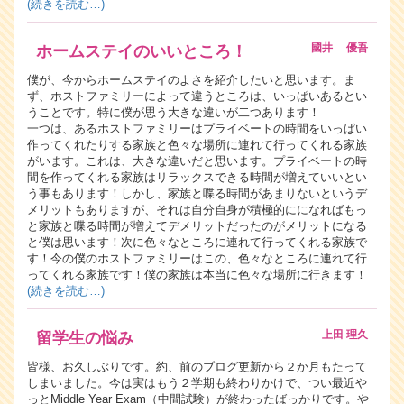
(続きを読む…)
國井 優吾
ホームステイのいいところ！
僕が、今からホームステイのよさを紹介したいと思います。ま
ず、ホストファミリーによって違うところは、いっぱいあるとい
うことです。特に僕が思う大きな違いが二つあります！
一つは、あるホストファミリーはプライベートの時間をいっぱい
作ってくれたりする家族と色々な場所に連れて行ってくれる家族
がいます。これは、大きな違いだと思います。プライベートの時
間を作ってくれる家族はリラックスできる時間が増えていいとい
う事もあります！しかし、家族と喋る時間があまりないというデ
メリットもありますが、それは自分自身が積極的にになればもっ
と家族と喋る時間が増えてデメリットだったのがメリットになる
と僕は思います！次に色々なところに連れて行ってくれる家族で
す！今の僕のホストファミリーはこの、色々なところに連れて行
ってくれる家族です！僕の家族は本当に色々な場所に行きます！
(続きを読む…)
上田 理久
留学生の悩み
皆様、お久しぶりです。約、前のブログ更新から２か月もたって
しまいました。今は実はもう２学期も終わりかけで、つい最近や
っとMiddle Year Exam（中間試験）が終わったばっかりです。や