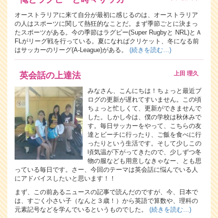
オーストラリアに来て自分が最初に感じるのは、オーストラリア
の人はスポーツに関して熱狂的なことだ。まず季節ごとに決まっ
たスポーツがある。今の季節はラグビー(Super Rugbyと NRL)とＡ
FLがリーグ戦を行っている。夏になればクリケット、冬になる前
はサッカーのリーグ(A-League)がある。
(続きを読む…)
上田 理久
英会話の上達法
みなさん、こんにちは！ちょっと最近ブ
ログの更新が遅れてすいません。この頃
ちょっと忙しくて、更新ができませんで
した。しかし今は、僕の学校は秋休みで
す。毎日サッカーをやって、こちらの友
達とビーチに行ったり、ご飯を食べに行
ったりという生活です。そして少しこの
頃気温が下がってきたので、少しずつ冬
物の服なども用意しなきゃなー、とも思
っている毎日です。さー、今回のテーマは英会話に悩んでいる人
にアドバイスしたいと思います！！
まず、この前あるニュースの記事で読んだのですが、今、日本で
は、すごく小さい子（なんと３歳！）から英語で算数や、理科の
元素記号などを学んでいるというものでした。
(続きを読む…)