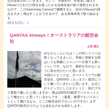
点が加算されていきます。そして、学期末や、年度末に個人と
Houseでどれだけ得点を取ったかを全校生徒の前で表彰されます。
なので、このSwimming Carnivalで優勝すると、自分のHouseの得
点を大きく伸ばすことができるので、ある意味本気で取り組みま
す。
(続きを読む…)
QANTAS Airways！オーストラリアの航空会
社
上田 理久
みなさんこんにちは！この頃シドニーは
寒くなってきました。学校に登校する時
はいつも制服にジャンパーを着ても寒い
くらいです。なので、風邪を引かないよ
うに気を付けたいと思います。
今回のトピックは、オーストラリアの航
空会社、QANTAS（カンタス）航空につ
いて書いていきたいと思います。なぜこ
のトピックにしたかというと、前のブロ
グ更新で書いたと思いますが、僕はQANTAS航空でパイロットと
して働きたいと思っているからです。（最悪、無理でもパイロッ
トとして働けるなら、どこの航空会社でもいいのですが）まず
QANTAS航空がどのような会社なのかを紹介します。