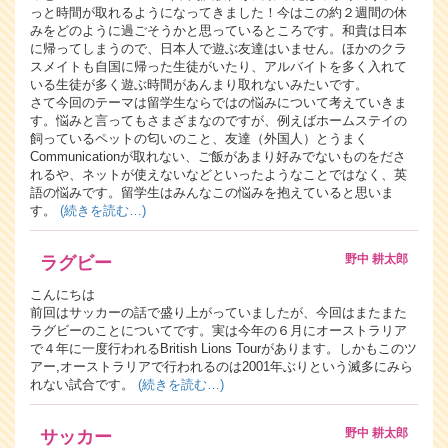
っと時間が取れるようになってきました！今はこの約２週間の休
みをどのように過ごそうかと思っているところです。和貴は日本
に帰ってしまうので、日本人で遊ぶ友達はいません。ほかのクラ
スメイトも自国に帰った生徒がいたり、アルバイトを多く入れて
いる生徒が多く遊ぶ時間があんまり取れないみたいです。
さて今回のテーマは留学生ならではの悩みについて考えていきま
す。悩みと言ってもさまざまなのですが、例えばホームステイの
飼っているペットの匂いのこと、友達（外国人）とうまく
Communicationが取れない、ご飯があまり好みでないものをださ
れるや、ネットが使えないなどといったようなことではなく、英
語の悩みです。留学生はみんなこの悩みを抱えていると思いま
す。
(続きを読む…)
野中 耕太郎
ラグビー
こんにちは
前回はサッカーの話で盛り上がっていましたが、今回はまたまた
ラグビーのことについてです。実は今年の６月にオーストラリア
で４年に一度行われるBritish Lions Tourがあります。しかもこのツ
アー,オーストラリアで行われるのは2001年ぶりという滅多にみら
れない試合です。
(続きを読む…)
野中 耕太郎
サッカー