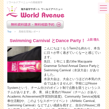
｜ワールドアベニューの高校留学
Top
＞ 高校生現地レポート
上田 理久
Swimming Carnival とDance Party！
こんにちは！もうTerm2も終わり、本当
に日々が早く過ぎていくなーと感じてい
ます。
先日、１年に１度のthe Macquarie
Grammar School Annual Dance Partyと
Swimming Carnival（水泳大会）があり
ました。
水泳大会は、大会というほどの本気の大
会ではありませんが、学校にはHouse
Systemという、チーム分けのポイント制で点数を競うというシス
テムがあります。赤、青、緑と黄色の‘House’（チーム）があり、
Academic Achievement(学習別到達度)、Community Service(地域
奉仕活動)や、このようなスポーツイベント（Athletic Carnival,
Swimming Carnival）などでよい成績を残すと、自分のHouseに得