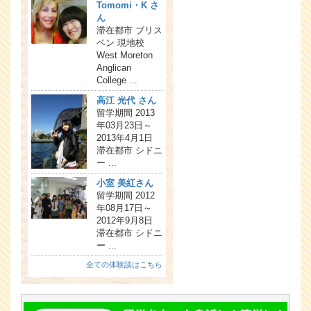
Tomomi・K さ
ん
滞在都市 ブリス
ベン 現地校
West Moreton
Anglican
College ...
高江 光代 さん
留学期間 2013
年03月23日～
2013年4月1日
滞在都市 シドニ
ー ...
小室 美紅さん
留学期間 2012
年08月17日～
2012年9月8日
滞在都市 シドニ
ー ...
全ての体験談はこちら