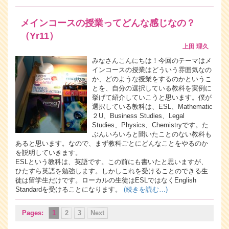
メインコースの授業ってどんな感じなの？
（Yr11）
上田 理久
みなさんこんにちは！今回のテーマはメ
インコースの授業はどういう雰囲気なの
か、どのような授業をするのかというこ
とを、自分の選択している教科を実例に
挙げて紹介していこうと思います。僕が
選択している教科は、ESL、Mathematic
２U、Business Studies、Legal
Studies、Physics、Chemistryです。た
ぶんいろいろと聞いたことのない教科も
あると思います。なので、まず教科ごとにどんなことをやるのか
を説明していきます。
ESLという教科は、英語です。この前にも書いたと思いますが、
ひたすら英語を勉強します。しかしこれを受けることのできる生
徒は留学生だけです。ローカルの生徒はESLではなくEnglish
Standardを受けることになります。
(続きを読む…)
Pages:
1
2
3
Next