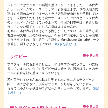
シドニーではサッカーの話題で盛り上がってきました。日本代表
がホームゲームでオーストラリア代表を迎えます。僕の現地の友
達はもう諦めムードでオーストラリア代表が負けると予想してい
ます。現地の人たちはもう次のオーストラリア代表とイラク代表
のホームゲームにかけているようで、今回の日本戦は、あまり期
待していない様です。もちろん気は抜けませんが。
前回の日本代表の試合はとても悔しかったですね、本田選手と長
友選手が欠場したのが痛かった。今回は本田選手がなんとか出場
できそうですね、香川選手も在籍中のManchester Unitedがリーグ
優勝し、調子がよさそうですね。
(続きを読む…)
野中 耕太郎
ラグビー
プロフィールにもありましたが、私は中学の時にラグビー部に所
属していました。今でもラグビーは大好きで、週末はひいきのチ
ームの試合を観て盛り上がっています。
私が留学しているAustraliaは世界で５本の指に入るラグビー大
国、日本では小さい子供達がサッカーか野球をしていますが、こ
ちらでは小さい子供達がラグビーかサッカーをしています。
(続き
を読む…)
野中 耕太郎
俺とラグビーと時々サッカー