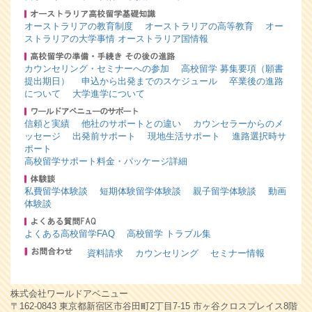
オーストラリアの教育制度
オーストラリアの高等教育
オー
ストラリアの大学事情
オーストラリア国情報
カウンセリング・セミナーへの参加
高校留学 募集要項（願書
提出期日）
申込から出発までのスケジュール
卒業後の進路
について
大学進学について
信頼と実績
他社のサポートとの違い
カウンセラーからのメ
ッセージ
出発前サポート
現地生活サポート
進路選択時サ
ポート
高校留学サポート料金・パッケージ詳細
私費留学体験談
短期体験留学体験談
親子留学体験談
動画
体験談
よくある高校留学FAQ
高校留学 トラブル集
資料請求
カウンセリング
セミナー情報
株式会社ワールドアベニュー
〒162-0843 東京都新宿区市谷田町2丁目7-15 市ヶ谷クロスプレイス8階