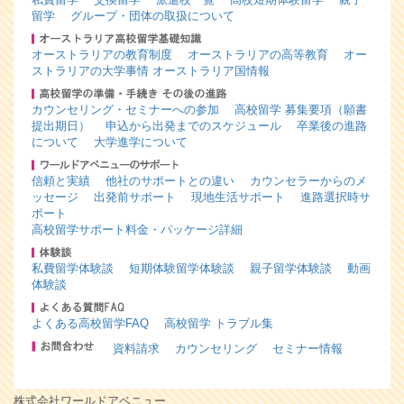
留学
グループ・団体の取扱について
オーストラリアの教育制度
オーストラリアの高等教育
オー
ストラリアの大学事情
オーストラリア国情報
カウンセリング・セミナーへの参加
高校留学 募集要項（願書
提出期日）
申込から出発までのスケジュール
卒業後の進路
について
大学進学について
信頼と実績
他社のサポートとの違い
カウンセラーからのメ
ッセージ
出発前サポート
現地生活サポート
進路選択時サ
ポート
高校留学サポート料金・パッケージ詳細
私費留学体験談
短期体験留学体験談
親子留学体験談
動画
体験談
よくある高校留学FAQ
高校留学 トラブル集
資料請求
カウンセリング
セミナー情報
株式会社ワールドアベニュー