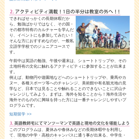
できればせっかくの長期休暇だか
ら、勉強ばかりではなく、その国・
その都市特有のカルチャーを学んだ
り、イベントにも参加してみたい！
そんな方におすすめなのが、一般私
立語学学校でのジュニアコースで
す。
午前中は英語の勉強、午後や週末は、ショートトリップや、その
土地特有の文化に触れるアクティビティに参加することが出来ま
す。
例えば、動物円や遊園地などへのショートトリップや、乗馬やカ
ヌー、各種スポーツ等へのチャレンジ、美術館や有名観光地の見
学など、日本では見ることや触れることのできないことに沢山チ
ャレンジしてみよう。まずは、海外を知ることから！海外生活や
海外そのもののに興味を持った方には一番チャレンジしやすいプ
ログラムです。
短期留学 >>
このプログラムは、夏休みや春休みなどの長期休暇中を利用し
て、現地の中学・高校のキャンパスに通う事が出来る、中学生・