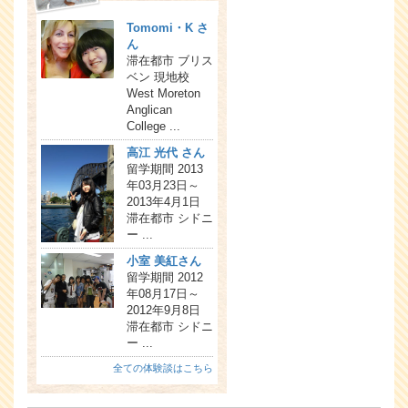
Tomomi・K さ
ん
滞在都市 ブリス
ベン 現地校
West Moreton
Anglican
College ...
高江 光代 さん
留学期間 2013
年03月23日～
2013年4月1日
滞在都市 シドニ
ー ...
小室 美紅さん
留学期間 2012
年08月17日～
2012年9月8日
滞在都市 シドニ
ー ...
全ての体験談はこちら