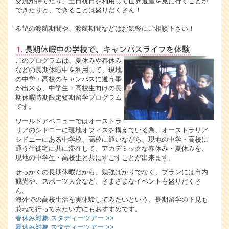
交流が持てたり、土日祝日を利用して世界遺産を見に行くことが
できたりと、できることは盛りだくさん！
希望の渡航期間や、渡航期間などはお気軽にご相談下さい！
このプログラムは、夏休みや春休み
などの長期休暇中を利用して、現地
の中学・高校のキャンパスに通う事
が出来る、中学生・高校生向けの長
期休暇時期限定短期留学プログラム
です。
ワールドアベニューではオーストラ
リアのシドニーに現地オフィスを構えている為、オーストラリア
シドニーにある中学校、高校に通いながら、現地の中学・高校に
通う生徒宅に共に滞在して、アカデミックな春休み・夏休みを、
現地の中学生・高校生と共にすごすことが出来ます。
せっかくの長期休暇だから、勉強ばかりでなく、プランには市内
観光や、スポーツ大会など、さまざまなイベントも盛りだくさ
ん。
海外での高校生活を実体験してみたいという、長期留学の下見も
兼ねて行ってみたい方にもおすすめです。
春休み対象 スタディーツアー >>
夏休み対象 スタディーツアー >>