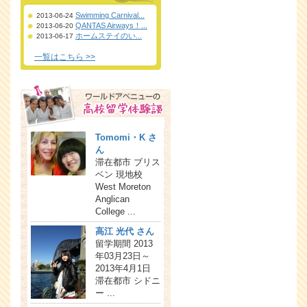
Swimming Carnival...
2013-06-24
QANTAS Airways！...
2013-06-20
ホームステイのい...
2013-06-17
一覧はこちら >>
Tomomi・K さ
ん
滞在都市 ブリス
ベン 現地校
West Moreton
Anglican
College ...
高江 光代 さん
留学期間 2013
年03月23日～
2013年4月1日
滞在都市 シドニ
ー ...